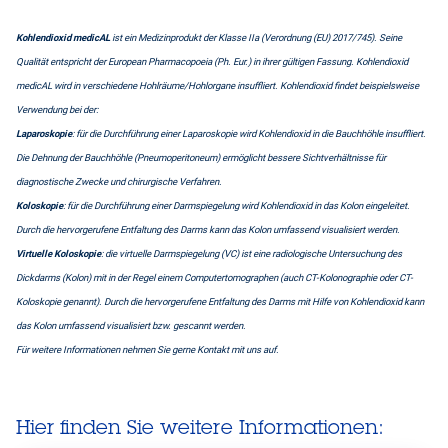
Kohlendioxid medicAL
ist ein Medizinprodukt der Klasse IIa (Verordnung (EU) 2017/745). Seine
Qualität entspricht der European Pharmacopoeia (Ph. Eur.) in ihrer gültigen Fassung. Kohlendioxid
medicAL wird in verschiedene Hohlräume/Hohlorgane insuffliert. Kohlendioxid findet beispielsweise
Verwendung bei der:
Laparoskopie
: für die Durchführung einer Laparoskopie wird Kohlendioxid in die Bauchhöhle insuffliert.
Die Dehnung der Bauchhöhle (Pneumoperitoneum) ermöglicht bessere Sichtverhältnisse für
diagnostische Zwecke und chirurgische Verfahren.
Koloskopie
: für die Durchführung einer Darmspiegelung wird Kohlendioxid in das Kolon eingeleitet.
Durch die hervorgerufene Entfaltung des Darms kann das Kolon umfassend visualisiert werden.
Virtuelle Koloskopie
: die virtuelle Darmspiegelung (VC) ist eine radiologische Untersuchung des
Dickdarms (Kolon) mit in der Regel einem Computertomographen (auch CT-Kolonographie oder CT-
Koloskopie genannt). Durch die hervorgerufene Entfaltung des Darms mit Hilfe von Kohlendioxid kann
das Kolon umfassend visualisiert bzw. gescannt werden.
Für weitere Informationen nehmen Sie gerne Kontakt mit uns auf.
Hier finden Sie weitere Informationen: