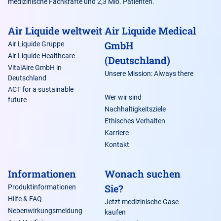
medizinische Fachkräfte und 2,3 Mio. Patienten.
Air Liquide weltweit
Air Liquide Medical
GmbH
Air Liquide Gruppe
Air Liquide Healthcare
(Deutschland)
VitalAire GmbH in
Unsere Mission: Always there
Deutschland
ACT for a sustainable
Wer wir sind
future
Nachhaltigkeitsziele
Ethisches Verhalten
Karriere
Kontakt
Informationen
Wonach suchen
Sie?
Produktinformationen
Hilfe & FAQ
Jetzt medizinische Gase
Nebenwirkungsmeldung
kaufen