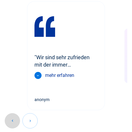
"Wir sind sehr zufrieden
"Im
err
mit der immer
lös
wir
verlässlichen Lieferung."
mehr erfahren
Dr. 
Zahn
anonym