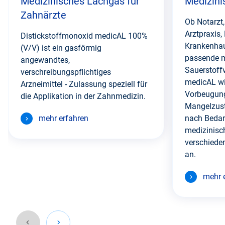
Medizinisches Lachgas für
Medizini
Zahnärzte
Ob Notarzt,
Arztpraxis,
Distickstoffmonoxid medicAL 100%
Krankenhaus
(V/V) ist ein gasförmig
passende m
angewandtes,
Sauerstoff
verschreibungspflichtiges
medicAL wi
Arzneimittel - Zulassung speziell für
Vorbeugung
die Applikation in der Zahnmedizin.
Mangelzus
mehr erfahren
nach Bedarf
medizinisc
verschiede
an.
mehr 