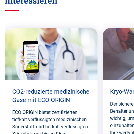
interessieren
Diesen
Abschnitt
überspringen
CO2-reduzierte medizinische
Kryo-Wa
Gase mit ECO ORIGIN
Der sichere 
Behälter un
ECO ORIGIN bietet zertifizierten
wichtig, um
tiefkalt verflüssigten medizinischen
einzuhalte
Sauerstoff und tiefkalt verflüssigten
Ihre wertvo
Stickstoff mit bis zu 96 %