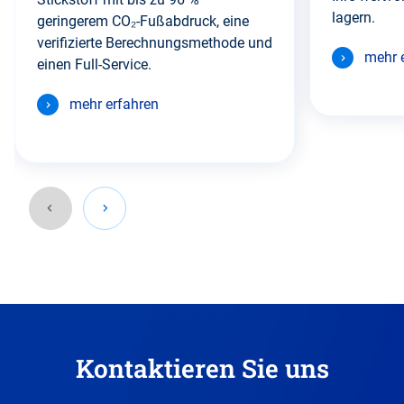
lagern.
geringerem CO₂-Fußabdruck, eine
verifizierte Berechnungsmethode und
mehr 
einen Full-Service.
mehr erfahren
Gehen
Sie
zurück
vor
diesen
Kontaktieren Sie uns
Abschnitt.