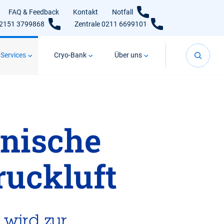
FAQ & Feedback
Kontakt
Notfall
02151 3799868
Zentrale 0211 6699101
 Services
Cryo-Bank
Über uns
nische
uckluft
wird zur