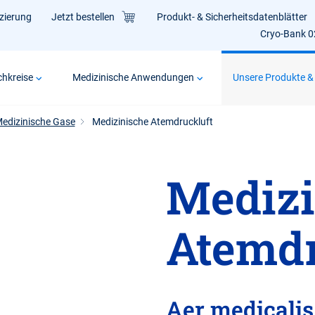
izierung
Jetzt bestellen
Produkt- & Sicherheitsdatenblätter
Cryo-Bank 
hkreise
Medizinische Anwendungen
Unsere Produkte &
edizinische Gase
Medizinische Atemdruckluft
Medizi
Atemdr
Aer medicalis