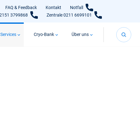
FAQ & Feedback
Kontakt
Notfall
02151 3799868
Zentrale 0211 6699101
 Services
Cryo-Bank
Über uns