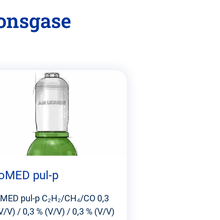
onsgase
oMED pul-p
MED pul-p C₂H₂/CH₄/CO 0,3
V/V) / 0,3 % (V/V) / 0,3 % (V/V)