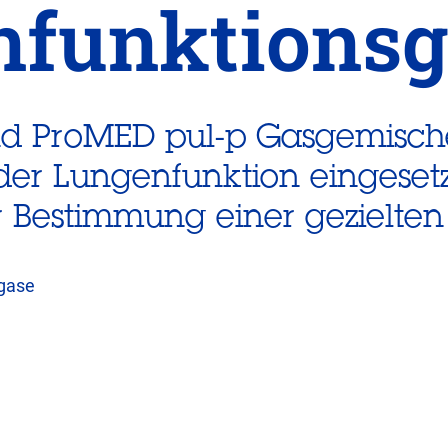
nfunktionsg
d ProMED pul-p Gasgemische
der Lungenfunktion eingeset
r Bestimmung einer gezielten
gase