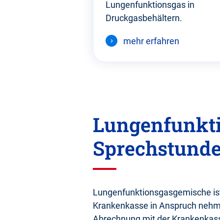
Lungenfunktionsgas in
Druckgasbehältern.
mehr erfahren
Gehen
Lungenfunkti
Sie
zurück
Sprechstunde
vor
diesen
Abschnitt.
Lungenfunktionsgasgemische ist
Krankenkasse in Anspruch nehm
Abrechnung mit der Krankenkass