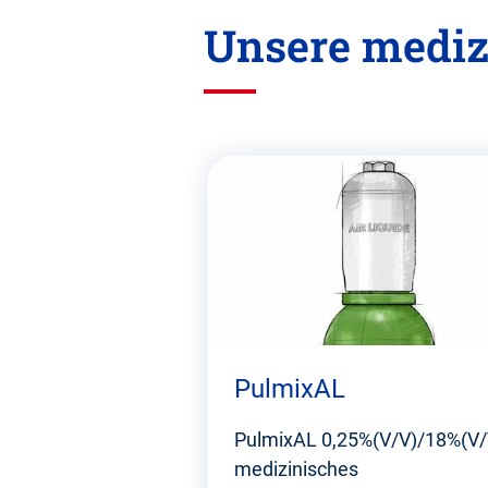
Unsere mediz
Diesen
Abschnitt
überspringen
PulmixAL
PulmixAL 0,25%(V/V)/18%(V/V
medizinisches