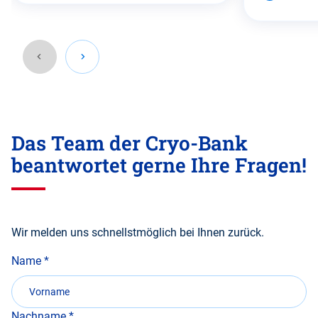
Gehen
Sie
Das Team der Cryo-Bank
zurück
vor
beantwortet gerne Ihre Fragen!
diesen
Abschnitt.
Wir melden uns schnellstmöglich bei Ihnen zurück.
Name
Nachname