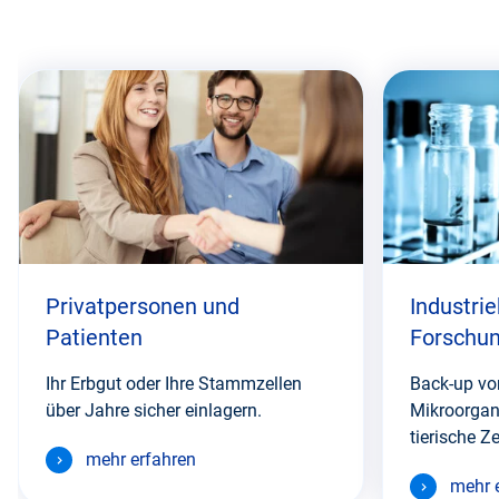
Diesen
Abschnitt
überspringen
Privatpersonen und
Industri
Patienten
Forschun
Ihr Erbgut oder Ihre Stammzellen
Back-up von
über Jahre sicher einlagern.
Mikroorgan
tierische Z
mehr erfahren
mehr 