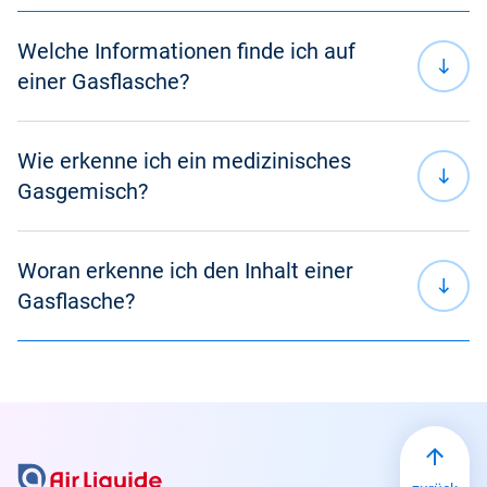
Fachbegriffe
Welche Informationen finde ich auf
Informationen auf einer Gasflasche
einer Gasflasche?
Lagerung von Gasflaschen
Wie erkenne ich ein medizinisches
Gasgemisch?
Nachhaltigkeit
Produkte und Services
Woran erkenne ich den Inhalt einer
Gasflasche?
Rechnung und Vertrag
Medizinisches Gasgemisch z. B. mit Lachgas-
Anteil:
Druckgasbehälter
Herstellung und Vertrieb von medizinischen Gasen
Medizinisches Gas z. B. reines Lachgas:
Wichtig: Medizinische Gase haben in Deutschland