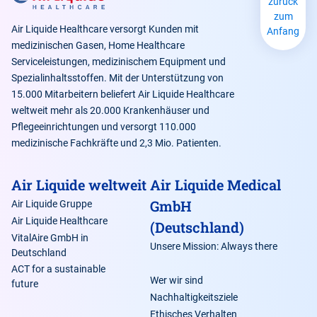
zurück
immer einen weißen Flaschenkörper!
zum
Air Liquide Healthcare versorgt Kunden mit
Anfang
medizinischen Gasen, Home Healthcare
Serviceleistungen, medizinischem Equipment und
Spezialinhaltsstoffen. Mit der Unterstützung von
15.000 Mitarbeitern beliefert Air Liquide Healthcare
weltweit mehr als 20.000 Krankenhäuser und
Pflegeeinrichtungen und versorgt 110.000
Farbtabelle
RAL-
RAL-
medizinische Fachkräfte und 2,3 Mio. Patienten.
nach Norm
Nummer
Bezeichnung
Air Liquide weltweit
Air Liquide Medical
GmbH
Air Liquide Gruppe
Air Liquide Healthcare
(Deutschland)
VitalAire GmbH in
gelb
Unsere Mission: Always there
1018
zinkgelb
Deutschland
ACT for a sustainable
Wer wir sind
future
Nachhaltigkeitsziele
Ethisches Verhalten