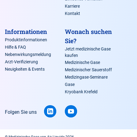
Karriere
Kontakt
Informationen
Wonach suchen
rot
3000
feuerrot
Sie?
Produktinformationen
Hilfe & FAQ
Jetzt medizinische Gase
Nebenwirkungsmeldung
kaufen
Arzt-Verifizierung
Medizinische Gase
Neuigkeiten & Events
Medizinischer Sauerstoff
hellblau
5012
lichtblau
Medizingase-Seminare
Gase
Kryobank Krefeld
Folgen Sie uns
leuchtendes
6018
gelbgrün
© Medizinische Gase von Air Liquide 2026