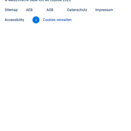
grün
Sitemap
AEB
AGB
Datenschutz
Impressum
Accessibility
Cookies verwalten
Farbtabelle
RAL-
RAL-
nach Norm
Nummer
Bezeichnu