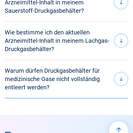
Arzneimittel-Inhalt in meinem
entnehmbare Menge in Litern
Sauerstoff-Druckgasbehälter?
Entnehmbare Liter : eingestellte
Durchflussmenge (Liter/Minute) = verbleibende
Anwendungszeit in Minuten
Wie bestimme ich den aktuellen
Arzneimittel-Inhalt in meinem Lachgas-
Druck
Volumen
e
Druckgasbehälter?
(bar)
(Liter)
M
Warum dürfen Druckgasbehälter für
150
x
5
=
7
medizinische Gase nicht vollständig
entleert werden?