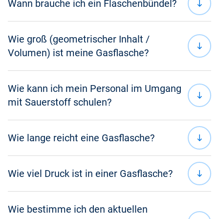
Wann brauche ich ein Flaschenbündel?
Informationen auf einer Gasflasche
Wie groß (geometrischer Inhalt /
Lagerung von Gasflaschen
Volumen) ist meine Gasflasche?
Nachhaltigkeit
Wie kann ich mein Personal im Umgang
Produkte und Services
mit Sauerstoff schulen?
Rechnung und Vertrag
Wie lange reicht eine Gasflasche?
Druckgasbehälter
Wie viel Druck ist in einer Gasflasche?
Herstellung und Vertrieb von medizinischen Gasen
Seminaren in Präsenz (3 Module)
Wie bestimme ich den aktuellen
E-Learning
Volumen des Gaszylinders x Druck in bar =