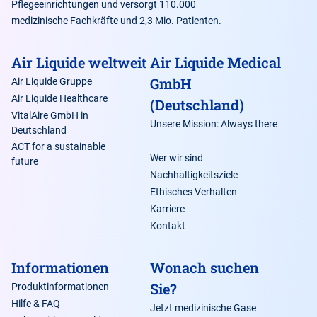
Pflegeeinrichtungen und versorgt 110.000
Konzerns
medizinische Fachkräfte und 2,3 Mio. Patienten.
Kryowartung
Air Liquide weltweit
Air Liquide Medical
GmbH
Air Liquide Gruppe
Air Liquide Healthcare
(Deutschland)
VitalAire GmbH in
Seite zur Abrechnung über den Sprechstundenbedarf
Unsere Mission: Always there
Deutschland
kontaktieren Sie uns direkt
ACT for a sustainable
Wer wir sind
future
Nachhaltigkeitsziele
Ethisches Verhalten
Karriere
Kontakt
Informationen
Wonach suchen
Sie?
Produktinformationen
Hilfe & FAQ
Jetzt medizinische Gase