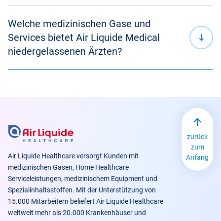
Belieferung mit flüssigem Stickstoff (N
)
Gasflaschen
Kryoequipment
2
Welche medizinischen Gase und
Anschluss von Gasflaschen
Services bietet Air Liquide Medical
Kryotransportservice
niedergelassenen Ärzten?
Kundenportale
Applikationsgeräte für die Verabreichung von
Kryowartungsservice
gasförmigem Stickstoffmonoxid (NO)
TM
KINOX
Service+
Kryoequipment
Entdecken Sie
Informationen zu unseren Arzneimitteln und
Medizinprodukten.
zurück
zum
Langzeitlagerung Ihrer biologischer
Air Liquide Healthcare versorgt Kunden mit
Anfang
Proben
medizinischen Gasen, Home Healthcare
Belieferung mit flüssigem Stickstoff (N
)
Serviceleistungen, medizinischem Equipment und
2
Spezialinhaltsstoffen. Mit der Unterstützung von
15.000 Mitarbeitern beliefert Air Liquide Healthcare
weltweit mehr als 20.000 Krankenhäuser und
Kryotransport
Air Liquide