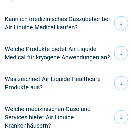
medizinische Atemdruckluft
medizinische Lungenfunktionsgasgemische
medizinisches Stickstoffmonoxid (NO)
Kann ich medizinisches Gaszubehör bei
medizinisches Kohlendioxid (CO
)
Air Liquide Medical kaufen?
2
Welche Produkte bietet Air Liquide
Medical für kryogene Anwendungen an?
Sprechstundenbedarfs
Was zeichnet Air Liquide Healthcare
kontaktieren
Equipment zur Beförderung von Gasflaschen
Produkte aus?
Medizingasseminare
Taschen für Sterilwasserbehälter
Welche medizinischen Gase und
medizinischen Gasen
Services bietet Air Liquide
E-
Langzeitlagerung Ihrer biologischer Proben
Learning
Krankenhäusern?
Beatmungsgeräte
Trackingsystem für