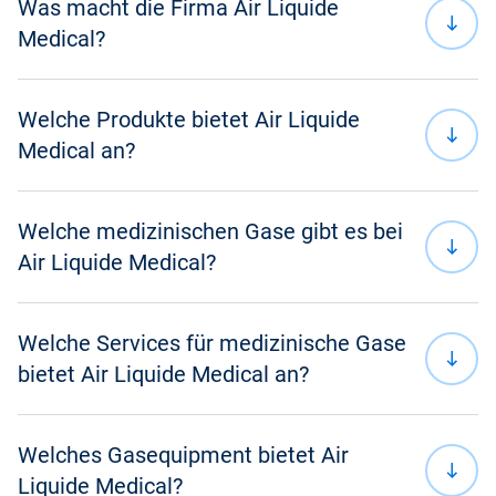
Was macht die Firma Air Liquide
Informationen auf einer Gasflasche
Medical?
Lagerung von Gasflaschen
Welche Produkte bietet Air Liquide
Medical an?
Nachhaltigkeit
Produkte und Services
Welche medizinischen Gase gibt es bei
Changing Care. With
Air Liquide Medical?
You.
Always There...
Rechnung und Vertrag
Welche Services für medizinische Gase
Druckgasbehälter
bietet Air Liquide Medical an?
medizinischen Sauerstoff (O
)
Herstellung und Vertrieb von medizinischen Gasen
2
medizinisches Lachgas (N
O)
2
Welches Gasequipment bietet Air
medizinisches Lachgas-Sauerstoff-Gemisch
Liquide Medical?